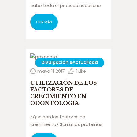
cabo todo el proceso necesario
hasta obtener el plasma rico en
plaquetas, desde la extracción de
LEER MÁS
sangre hasta la separación y
obtención de los factores de
crecimiento. Disponemos de todo
el material y la…
Divulgación &Actualidad
mayo 11, 2017
1
Like
UTILIZACIÓN DE LOS
FACTORES DE
CRECIMIENTO EN
ODONTOLOGIA
¿Que son los factores de
crecimiento? Son unas proteínas
contenidas en las plaquetas y se