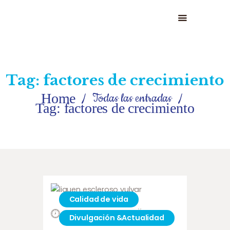
HOME
Tag: factores de crecimiento
QUIÉNES SOMOS
Home
Todas las entradas
SERVICIOS
Tag: factores de crecimiento
OPINIONES
NOTICIAS
CONTACTO
Calidad de vida
diciembre 18, 2023
11
Likes
Divulgación &Actualidad