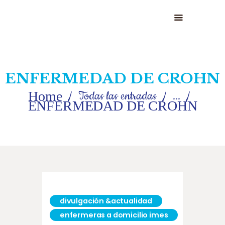
HOME
ENFERMEDAD DE CROHN
QUIÉNES SOMOS
Home
Todas las entradas
...
SERVICIOS
ENFERMEDAD DE CROHN
OPINIONES
NOTICIAS
CONTACTO
divulgación &actualidad
enfermeras a domicilio imes