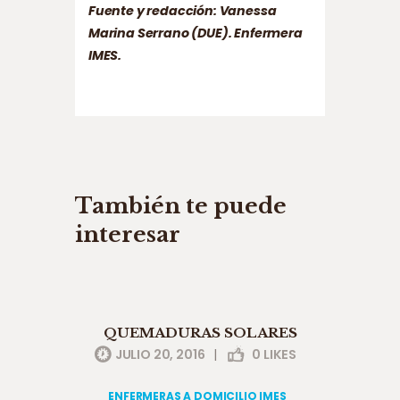
Fuente y redacción: Vanessa
Marina Serrano (DUE). Enfermera
IMES.
También te puede
interesar
divulgación &actualidad
QUEMADURAS SOLARES
enfermeras a domicilio imes
JULIO 20, 2016
|
0
LIKES
ENFERMERAS A DOMICILIO IMES