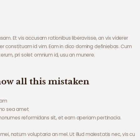
am. Et vis accusam rationibus liberavisse, an vix viderer
er constituam id vim. Eam in dico doming definiebas. Cum
erum, pri solet omnium id, usu an munere.
how all this mistaken
icam
, no sea amet
es nonumes reformidans sit, et eam aperiam pertinacia.
ei, natum voluptaria an mel. Ut illud maiestatis nec, vis cu