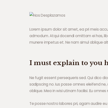
Lorem ipsum dolor sit amet, ea pri meis accus
admodum. Atqui docendi omittam ei has, lib
munere impetus et. Ne nam simul oblique alt
I must explain to you 
Ne fugit essent persequeris sed. Qui dico d
sadipscing no. Ius posse omnes eleifend ne
oblique. Mea in wisi utinam facilisi. Eu omn
Te posse nostro labores pri, agam audire eu m