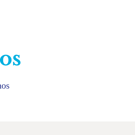
os
mos