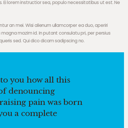
. Ei lorem instructior sea, populo necessitatibus ut est. Ne
entur an mei. Wisi alienum ullamcorper ea duo, aperiri
Ius magna mazim id. In putant consulatu pri, per persius
ueris sed. Qui dico dicam sadipscing no.
to you how all this
 of denouncing
raising pain was born
 you a complete