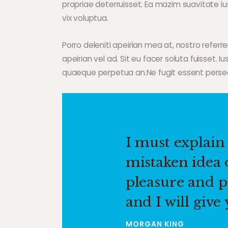
propriae deterruisset. Ea mazim suavitate ius
vix voluptua.
Porro deleniti apeirian mea at, nostro referr
apeirian vel ad. Sit eu facer soluta fuisset. 
quaeque perpetua an.Ne fugit essent perseq
I must explain 
mistaken idea
pleasure and p
and I will give
MORGAN KING